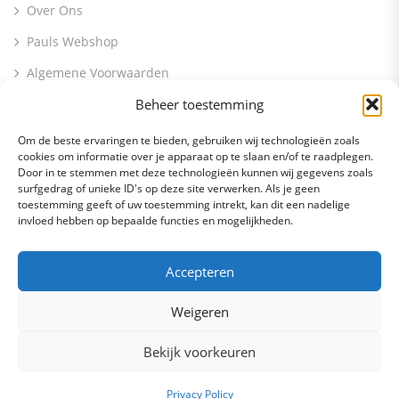
Over Ons
Pauls Webshop
Algemene Voorwaarden
Beheer toestemming
Contact Info
Om de beste ervaringen te bieden, gebruiken wij technologieën zoals
cookies om informatie over je apparaat op te slaan en/of te raadplegen.
Molenstraat 56 5397 EL Lith
Door in te stemmen met deze technologieën kunnen wij gegevens zoals
surfgedrag of unieke ID's op deze site verwerken. Als je geen
info@paulsbv.nl
toestemming geeft of uw toestemming intrekt, kan dit een nadelige
invloed hebben op bepaalde functies en mogelijkheden.
0412 745096
Accepteren
Weigeren
Bekijk voorkeuren
© Copyright 2026
Pauls BV
All Rights Reserved.
Privacy Policy