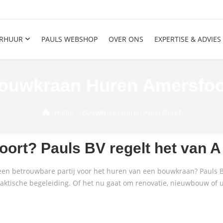
RHUUR
PAULS WEBSHOP
OVER ONS
EXPERTISE & ADVIES
ouwkraan Huren Amersfoo
Home
Bouwkraan huren Amersfoort
rt? Pauls BV regelt het van A 
u een betrouwbare partij voor het huren van een bouwkraan? Pauls
ktische begeleiding. Of het nu gaat om renovatie, nieuwbouw of util