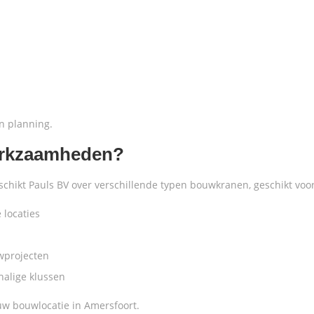
en planning.
erkzaamheden?
hikt Pauls BV over verschillende typen bouwkranen, geschikt voo
 locaties
wprojecten
chalige klussen
uw bouwlocatie in Amersfoort.