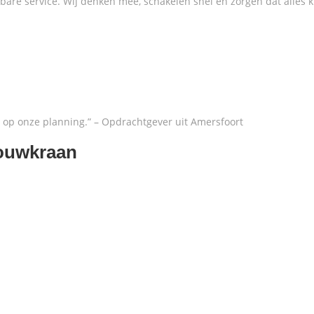
re service. Wij denken mee, schakelen snel en zorgen dat alles k
t op onze planning.” – Opdrachtgever uit Amersfoort
bouwkraan