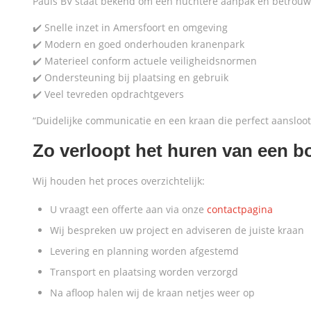
Pauls BV staat bekend om een nuchtere aanpak en betrouwba
✔️ Snelle inzet in Amersfoort en omgeving
✔️ Modern en goed onderhouden kranenpark
✔️ Materieel conform actuele veiligheidsnormen
✔️ Ondersteuning bij plaatsing en gebruik
✔️ Veel tevreden opdrachtgevers
“Duidelijke communicatie en een kraan die perfect aansloo
Zo verloopt het huren van een 
Wij houden het proces overzichtelijk:
U vraagt een offerte aan via onze
contactpagina
Wij bespreken uw project en adviseren de juiste kraan
Levering en planning worden afgestemd
Transport en plaatsing worden verzorgd
Na afloop halen wij de kraan netjes weer op