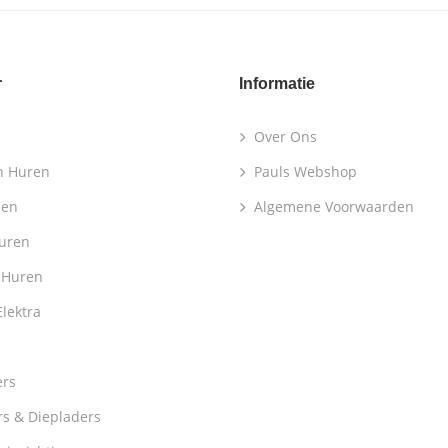
r
Informatie
Over Ons
n Huren
Pauls Webshop
len
Algemene Voorwaarden
Huren
 Huren
lektra
ers
s & Diepladers