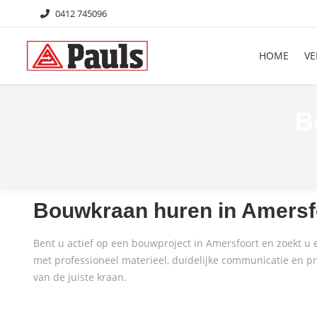
0412 745096
HOME
VE
B
Bouwkraan huren in Amersfoo
Bent u actief op een bouwproject in Amersfoort en zoekt 
met professioneel materieel, duidelijke communicatie en pra
van de juiste kraan.