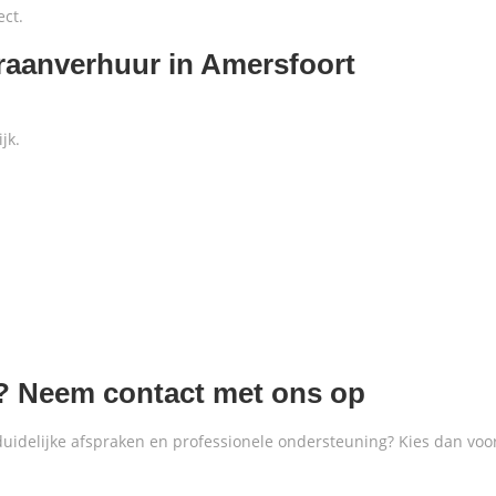
ect.
raanverhuur in Amersfoort
jk.
? Neem contact met ons op
uidelijke afspraken en professionele ondersteuning? Kies dan voor