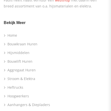
Pauls heeft naast verhuur een
webshop
met daarin een
breed assortiment van o.a. hijsmaterialen en elektra.
Bekijk Meer
Home
Bouwkraan Huren
Hijsmiddelen
Bouwlift Huren
Aggregaat Huren
Stroom & Elektra
Heftrucks
Hoogwerkers
Aanhangers & Diepladers