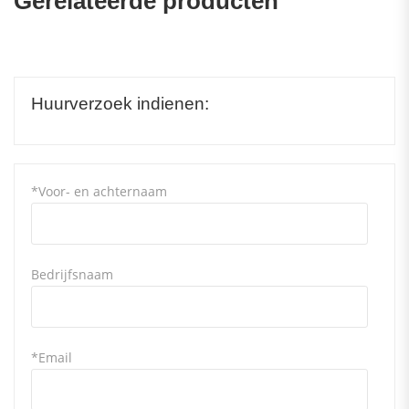
Gerelateerde producten
Huurverzoek indienen:
*Voor- en achternaam
Bedrijfsnaam
*Email