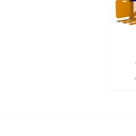
Puinbakken
Hijskettingen
Dakplatenklemmen
Gevelsteenklemmen
Kalkzandsteenklemmen
Betonkubels
Manbak
P
Lijmklemmen
Hijsevenaar
Spreaders
Glaszuiger