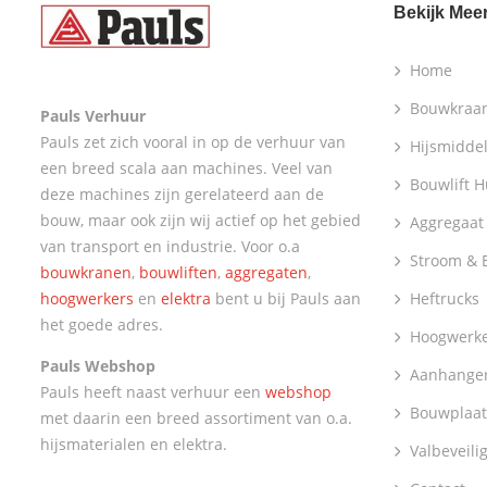
Kraanunster
Bekijk Mee
Op-Steker Mini
Home
Aggregaten
Bouwkraa
Pauls Verhuur
Stroom & Elektra
Pauls zet zich vooral in op de verhuur van
Hijsmidde
een breed scala aan machines. Veel van
Heftrucks
Bouwlift 
deze machines zijn gerelateerd aan de
bouw, maar ook zijn wij actief op het gebied
Aggregaat
Hoogwerkers
van transport en industrie. Voor o.a
Stroom & E
Bouwplaatsinrichting
bouwkranen
,
bouwliften
,
aggregaten
,
hoogwerkers
en
elektra
bent u bij Pauls aan
Heftrucks
Bouwliften
het goede adres.
Hoogwerk
Aanhangers & Diepladers
Pauls Webshop
Aanhanger
Pauls heeft naast verhuur een
webshop
Valbeveiliging
Bouwplaat
met daarin een breed assortiment van o.a.
Thuisbatterij
hijsmaterialen en elektra.
Valbeveili