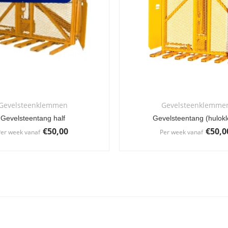
Gevelsteenklemmen
Gevelsteenklemme
Gevelsteentang half
Gevelsteentang (hulok
€
50,00
€
50,0
er week vanaf
Per week vanaf