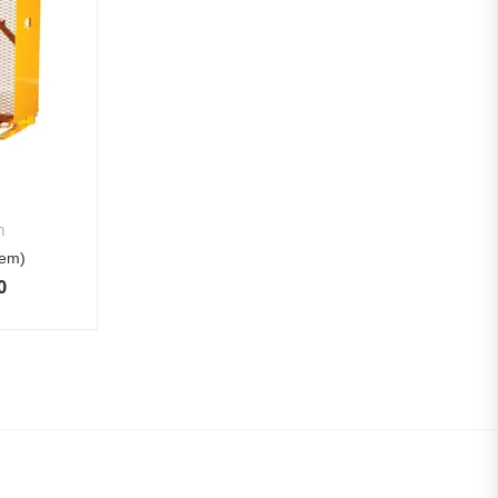
n
lem)
0