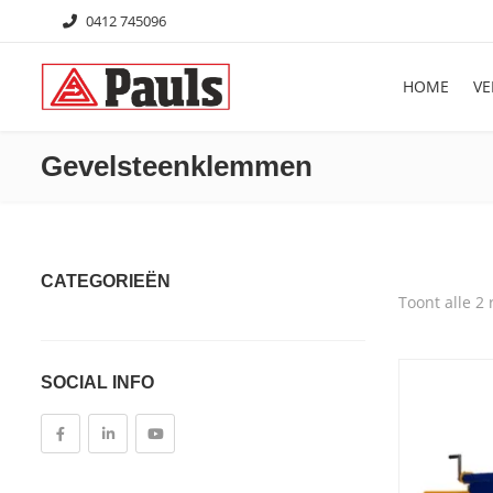
0412 745096
HOME
VE
Gevelsteenklemmen
CATEGORIEËN
Toont alle 2 
Bouwkraan Huren
Mobiele Torenkranen
SOCIAL INFO
Hijsmiddelen
Pallethaken