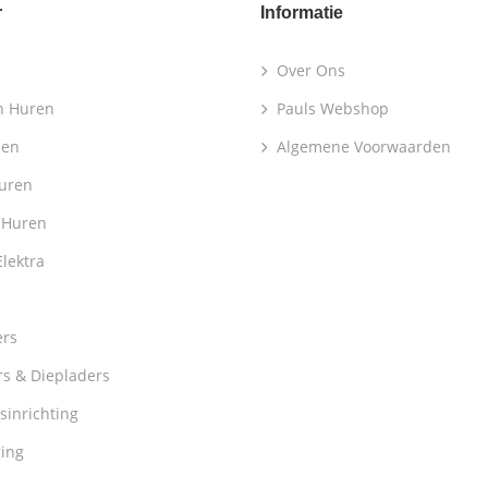
r
Informatie
Over Ons
n Huren
Pauls Webshop
len
Algemene Voorwaarden
Huren
 Huren
lektra
ers
s & Diepladers
sinrichting
ging