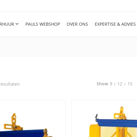
RHUUR
PAULS WEBSHOP
OVER ONS
EXPERTISE & ADVIES
Gesorteerd op populariteit
Show
9
12
15
resultaten