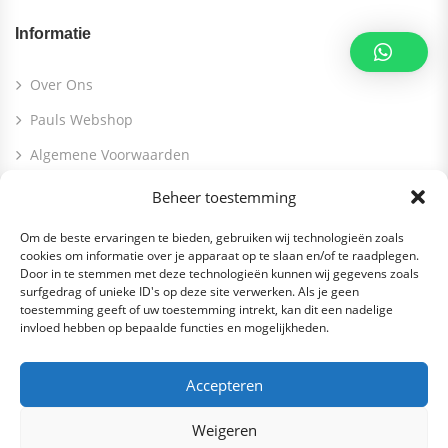
Informatie
Over Ons
Pauls Webshop
Algemene Voorwaarden
Beheer toestemming
Contact Info
Om de beste ervaringen te bieden, gebruiken wij technologieën zoals
cookies om informatie over je apparaat op te slaan en/of te raadplegen.
Molenstraat 56 5397 EL Lith
Door in te stemmen met deze technologieën kunnen wij gegevens zoals
info@paulsbv.nl
surfgedrag of unieke ID's op deze site verwerken. Als je geen
toestemming geeft of uw toestemming intrekt, kan dit een nadelige
0412 745096
invloed hebben op bepaalde functies en mogelijkheden.
Accepteren
Weigeren