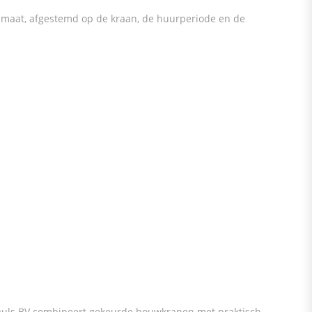
 maat, afgestemd op de kraan, de huurperiode en de
. Pauls BV combineert gekeurde bouwkranen met praktisch