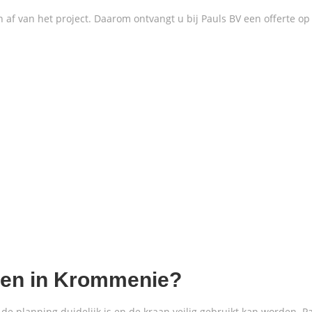
f van het project. Daarom ontvangt u bij Pauls BV een offerte op
len in Krommenie?
t, de planning duidelijk is en de kraan veilig gebruikt kan worden