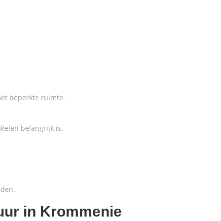
t beperkte ruimte.
kelen belangrijk is.
eden.
uur in Krommenie