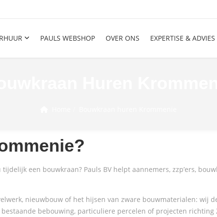
RHUUR
PAULS WEBSHOP
OVER ONS
EXPERTISE & ADVIES
ouwkraan Huren Krommen
Home
Bouwkraan huren Krommenie
Krommenie?
tijdelijk een bouwkraan? Pauls BV helpt aannemers, zzp’ers, bouwb
elwerk, nieuwbouw of het hijsen van zware bouwmaterialen: wij d
 bestaande bebouwing, particuliere percelen of projecten richti