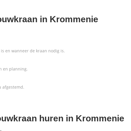
bouwkraan in Krommenie
is en wanneer de kraan nodig is.
n en planning.
u afgestemd.
bouwkraan huren in Krommenie