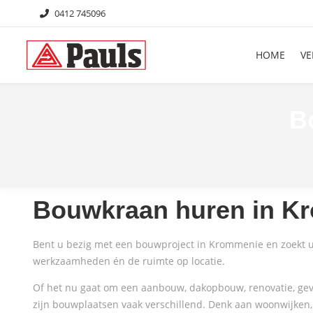
0412 745096
HOME
VE
B
Bouwkraan huren in 
Bent u bezig met een bouwproject in Krommenie en zoekt u 
werkzaamheden én de ruimte op locatie.
Of het nu gaat om een aanbouw, dakopbouw, renovatie, gev
zijn bouwplaatsen vaak verschillend. Denk aan woonwijken,