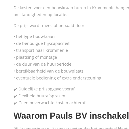
De kosten voor een bouwkraan huren in Krommenie hangen a
omstandigheden op locatie.
De prijs wordt meestal bepaald door:
• het type bouwkraan
• de benodigde hijscapaciteit
• transport naar Krommenie
• plaatsing of montage
• de duur van de huurperiode
• bereikbaarheid van de bouwplaats
• eventuele bediening of extra ondersteuning
✔️ Duidelijke prijsopgave vooraf
✔️ Flexibele huurafspraken
✔️ Geen onverwachte kosten achteraf
Waarom Pauls BV inschake
Bij kraanverhuur wilt u zeker weten dat het materieel klop