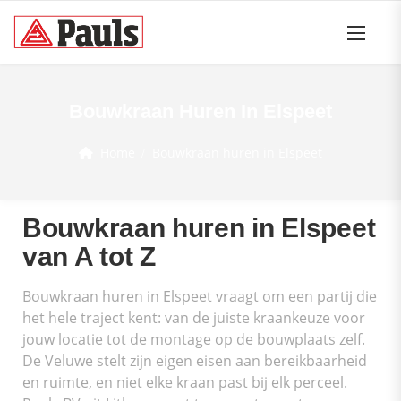
Bouwkraan Huren In Elspeet
Home
Bouwkraan huren in Elspeet
Bouwkraan huren in Elspeet
van A tot Z
Bouwkraan huren in Elspeet vraagt om een partij die
het hele traject kent: van de juiste kraankeuze voor
jouw locatie tot de montage op de bouwplaats zelf.
De Veluwe stelt zijn eigen eisen aan bereikbaarheid
en ruimte, en niet elke kraan past bij elk perceel.