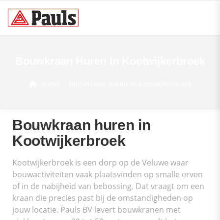
Bouwkraan Huren In Kootwijkerbroek
Home
Bouwkraan huren in Kootwijkerbroek
Bouwkraan huren in
Kootwijkerbroek
Kootwijkerbroek is een dorp op de Veluwe waar
bouwactiviteiten vaak plaatsvinden op smalle erven
of in de nabijheid van bebossing. Dat vraagt om een
kraan die precies past bij de omstandigheden op
jouw locatie. Pauls BV levert bouwkranen met