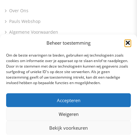
Over Ons
Pauls Webshop
Algemene Voorwaarden
Beheer toestemming
Contact Info
Om de beste ervaringen te bieden, gebruiken wij technologieën zoals
cookies om informatie over je apparaat op te slaan en/of te raadplegen.
Molenstraat 56 5397 EL Lith
Door in te stemmen met deze technologieën kunnen wij gegevens zoals
surfgedrag of unieke ID's op deze site verwerken. Als je geen
info@paulsbv.nl
toestemming geeft of uw toestemming intrekt, kan dit een nadelige
invloed hebben op bepaalde functies en mogelijkheden.
0412 745096
Accepteren
Weigeren
Bekijk voorkeuren
© Copyright 2026
Pauls BV
All Rights Reserved.