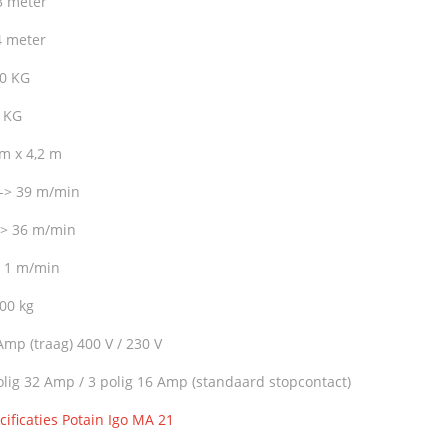
3 meter
4 meter
0 KG
 KG
 m x 4,2 m
 -> 39 m/min
-> 36 m/min
> 1 m/min
00 kg
Amp (traag) 400 V / 230 V
olig 32 Amp / 3 polig 16 Amp (standaard stopcontact)
cificaties Potain Igo MA 21