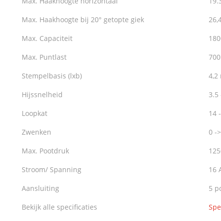
Max. Haakhoogte horizontaal
19.
Max. Haakhoogte bij 20° getopte giek
26,
Max. Capaciteit
180
Max. Puntlast
700
Stempelbasis (lxb)
4,2
Hijssnelheid
3.5
Loopkat
14 
Zwenken
0 -
Max. Pootdruk
125
Stroom/ Spanning
16 
Aansluiting
5 p
Bekijk alle specificaties
Spe