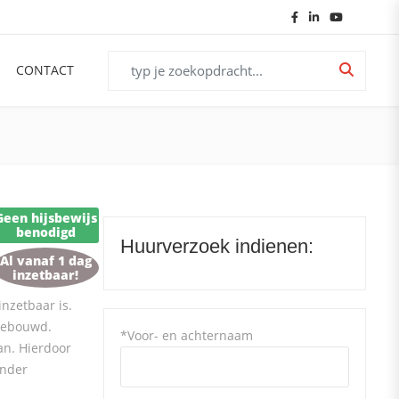
Search for:
CONTACT
Geen hijsbewijs
benodigd
Huurverzoek indienen:
Al vanaf 1 dag
inzetbaar!
nzetbaar is.
gebouwd.
*Voor- en achternaam
an. Hierdoor
onder