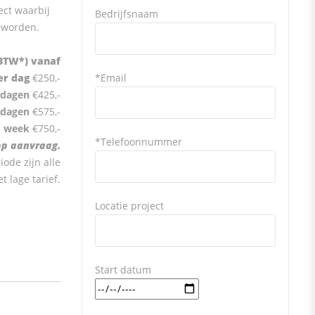
ect waarbij
Bedrijfsnaam
 worden.
BTW*) vanaf
er dag
€250,-
*Email
 dagen
€425,-
 dagen
€575,-
1 week
€750,-
*Telefoonnummer
 op aanvraag.
ode zijn alle
t lage tarief.
Locatie project
Start datum