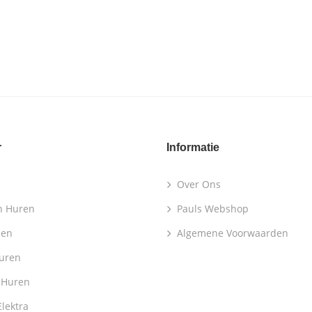
r
Informatie
Over Ons
n Huren
Pauls Webshop
len
Algemene Voorwaarden
Huren
 Huren
lektra