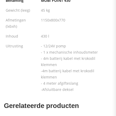
Benaming
MOBI POINT 430
Gewicht (leeg)
45 kg
Afmetingen
1150x800x770
(lxbxh)
Inhoud
430 l
Uitrusting
- 12/24V pomp
- 1 x mechanische inhoudsmeter
- 4m batterij kabel met krokodil
klemmen
-4m batterij kabel met krokodil
klemmen
- 4 meter afgifteslang
-Afsluitbare deksel
Gerelateerde producten