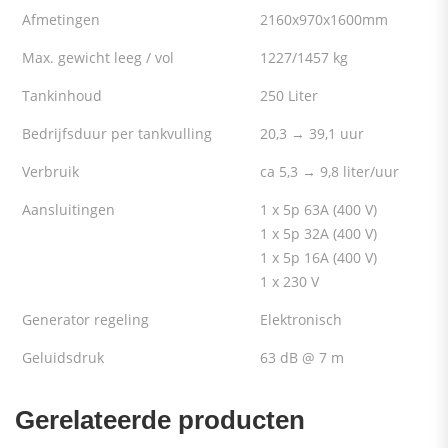
Afmetingen
2160x970x1600mm
Max. gewicht leeg / vol
1227/1457 kg
Tankinhoud
250 Liter
Bedrijfsduur per tankvulling
20,3 → 39,1 uur
Verbruik
ca 5,3 → 9,8 liter/uur
Aansluitingen
1 x 5p 63A (400 V)
1 x 5p 32A (400 V)
1 x 5p 16A (400 V)
1 x 230 V
Generator regeling
Elektronisch
Geluidsdruk
63 dB @ 7 m
Gerelateerde producten