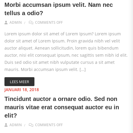
Morbi accumsan ipsum velit. Nam nec
tellus a odio?
ON MORBI ACCUMSAN IPSUM VELIT. NAM
ADMIN
COMMENTS OFF
Lorem ipsum dolor sit amet of Lorem Ipsum? Lorem ipsum
dolor sit amet of Lorem Ipsum. Proin gravida nibh vel velit
auctor aliquet. Aenean sollicitudin, lorem quis bibendum
auctor, nisi elit consequat ipsum, nec sagittis sem nibh id elit.
Duis sed odio sit amet nibh vulputate cursus a sit amet
mauris. Morbi accumsan ipsum velit. […]
LEES MEER
JANUARI 18, 2018
Tincidunt auctor a ornare odio. Sed non
mauris vitae erat consequat auctor eu in
elit?
ON TINCIDUNT AUCTOR A ORNARE ODIO.
ADMIN
COMMENTS OFF